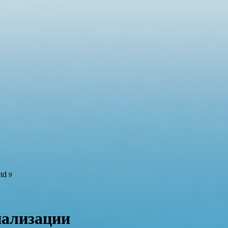
td
9
нализации