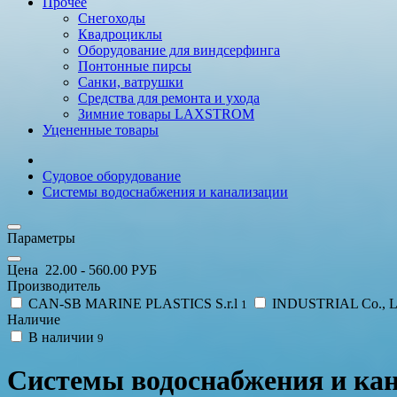
Прочее
Снегоходы
Квадроциклы
Оборудование для виндсерфинга
Понтонные пирсы
Санки, ватрушки
Средства для ремонта и ухода
Зимние товары LAXSTROM
Уцененные товары
Судовое оборудование
Системы водоснабжения и канализации
Параметры
Цена
22.00
-
560.00
РУБ
Производитель
CAN-SB MARINE PLASTICS S.r.l
INDUSTRIAL Co., L
1
Наличие
В наличии
9
Системы водоснабжения и ка