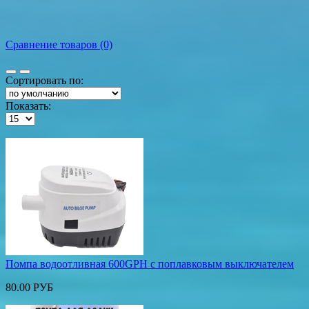
Сравнение товаров (0)
Сортировать по:
Показать:
Помпа водоотливная 600GPH с поплавковым выключателем
80.00 РУБ