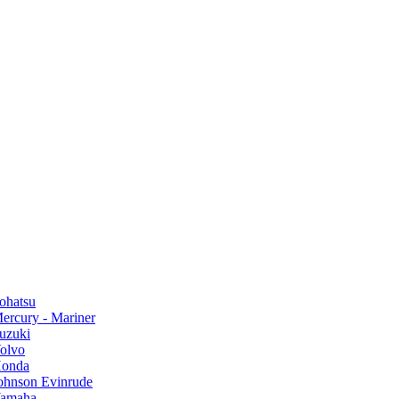
ohatsu
rcury - Mariner
uzuki
olvo
Honda
hnson Evinrude
Yamaha