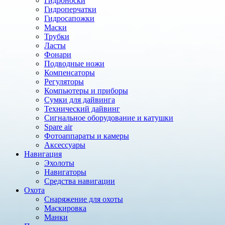
Гидроноски
Гидроперчатки
Гидросапожки
Маски
Трубки
Ласты
Фонари
Подводные ножи
Компенсаторы
Регуляторы
Компьютеры и приборы
Сумки для дайвинга
Технический дайвинг
Сигнальное оборудование и катушки
Spare air
Фотоаппараты и камеры
Аксессуары
Навигация
Эхолоты
Навигаторы
Средства навигации
Охота
Cнаряжение для охоты
Маскировка
Манки