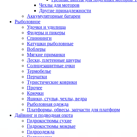
Чехлы для моторов
Другие принадлежности
Аккумуляторные батареи
Рыболовное
Удочки и удилища
Фидеры и пикеры
Спиннинги
Катушки рыболовные
Воблеры
Мягкие приманки
Лески, плетенные шнуры
Солнцезащитные очки
Термобелье
Перчатки
Туристические коврики
Прочее
Крючки
Ящики, стулья, чехлы, ведра
Рыболовная одежда
Платформы, обвесы, запчасти для платформ
Дайвинг и подводная охота
Гидрокостюмы сухие
Гидрокостюмы мокрые
Гидроодежда