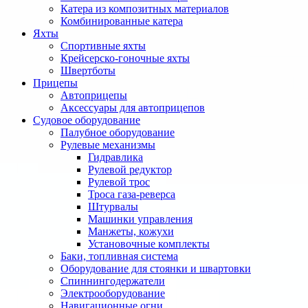
Катера из композитных материалов
Комбинированные катера
Яхты
Спортивные яхты
Крейсерско-гоночные яхты
Швертботы
Прицепы
Автоприцепы
Аксессуары для автоприцепов
Судовое оборудование
Палубное оборудование
Рулевые механизмы
Гидравлика
Рулевой редуктор
Рулевой трос
Троса газа-реверса
Штурвалы
Машинки управления
Манжеты, кожухи
Установочные комплекты
Баки, топливная система
Оборудование для стоянки и швартовки
Спиннингодержатели
Электрооборудование
Навигационные огни