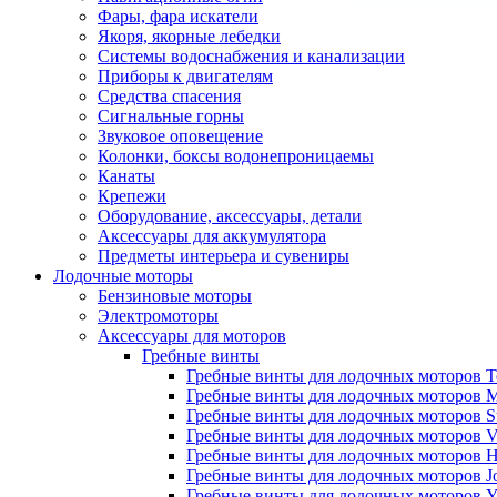
Фары, фара искатели
Якоря, якорные лебедки
Системы водоснабжения и канализации
Приборы к двигателям
Средства спасения
Сигнальные горны
Звуковое оповещение
Колонки, боксы водонепроницаемы
Канаты
Крепежи
Оборудование, аксессуары, детали
Аксессуары для аккумулятора
Предметы интерьера и сувениры
Лодочные моторы
Бензиновые моторы
Электромоторы
Аксессуары для моторов
Гребные винты
Гребные винты для лодочных моторов T
Гребные винты для лодочных моторов Me
Гребные винты для лодочных моторов S
Гребные винты для лодочных моторов V
Гребные винты для лодочных моторов 
Гребные винты для лодочных моторов Jo
Гребные винты для лодочных моторов 